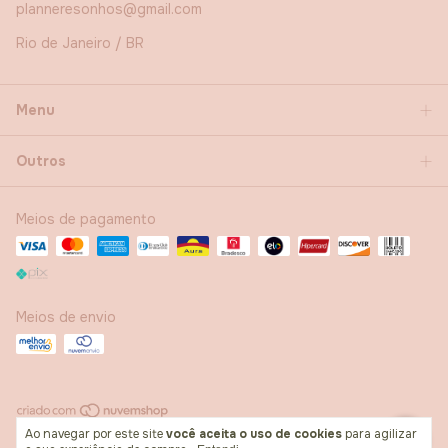
planneresonhos@gmail.com
Rio de Janeiro / BR
Menu
Outros
Meios de pagamento
Meios de envio
Ao navegar por este site
você aceita o uso de cookies
para agilizar
Copyright Planner e Sonhos - 2026. Todos os direitos reservados.