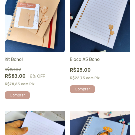
Kit Boho1
Bloco A5 Boho
R$101,00
R$25,00
R$83,00
18
% OFF
R$23,75
com
Pix
R$78,85
com
Pix
1
/
2
1
/
3