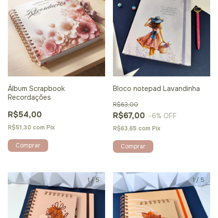
Álbum Scrapbook
Bloco notepad Lavandinha
Recordações
R$63,00
R$54,00
R$67,00
-6
% OFF
R$51,30
com
Pix
R$63,65
com
Pix
Comprar
Comprar
1
/
5
1
/
5