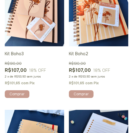
Kit Boho3
Kit Boho2
R$130,00
R$130,00
R$107,00
R$107,00
18
% OFF
18
% OFF
2
x
de
R$53,50
sem juros
2
x
de
R$53,50
sem juros
R$101,65
com
Pix
R$101,65
com
Pix
1
/
4
1
/
2