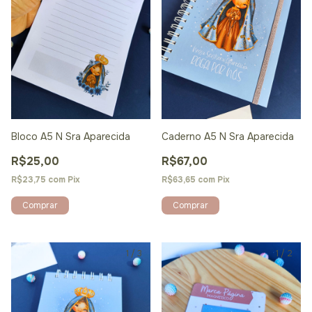
Bloco A5 N Sra Aparecida
Caderno A5 N Sra Aparecida
R$25,00
R$67,00
R$23,75
com
Pix
R$63,65
com
Pix
Comprar
1
/
3
1
/
2