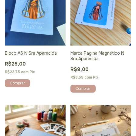
Bloco A6 N Sra Aparecida
Marca Página Magnético N
Sra Aparecida
R$25,00
R$9,00
R$23,75
com
Pix
R$8,55
com
Pix
Comprar
1
/
5
1
/
6