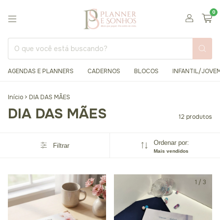
0
AGENDAS E PLANNERS
CADERNOS
BLOCOS
INFANTIL/JOVE
Início
>
DIA DAS MÃES
DIA DAS MÃES
12 produtos
Ordenar por:
Filtrar
Mais vendidos
1
/
3
1
/
3